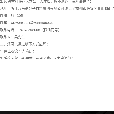
2. 应聘材料将存入本公司人才库，恕不退还；资料请寄至：
地址：浙江万马高分子材料集团有限公司 浙江省杭州市临安区青山湖街道
邮编：311305
邮箱：wuwenxuan@wanmaco.com
联系电话：18767792605（微信同号）
联系人：吴先生
二、您可以通过以下方式应聘：
1. 网上提交个人简历；
2. 将个人简历邮寄或E-mail至我司人力资源部；
3. 参加我司在各地举行的专场招聘会。
三、录取流程：
1. 人力资源部审核材料，如果符合招聘条件，在两周内通过电话或E-ma
2. 应聘人员参加我司面试；
3. 如果被录用，10个工作日内电话发出录用通知；
4. 双方签定《劳动合同》。
四、招聘原则和方式：我司本着“公正、公开、公平”的原则，严格按照“